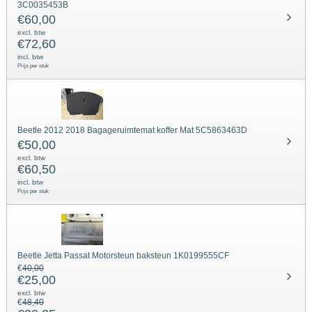
3C0035453B
€
60,00
excl. btw
€
72,60
incl. btw
Prijs per stuk
Beetle 2012 2018 Bagageruimtemat koffer Mat 5C5863463D
€
50,00
excl. btw
€
60,50
incl. btw
Prijs per stuk
Beetle Jetta Passat Motorsteun baksteun 1K0199555CF
€
40,00
€
25,00
excl. btw
€
48,40