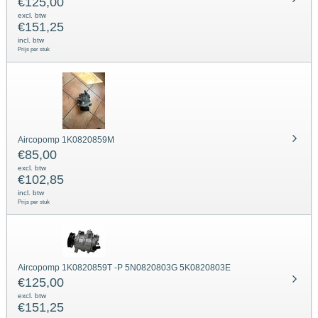
€
125,00
excl. btw
€
151,25
incl. btw
Prijs per stuk
Aircopomp 1K0820859M
€
85,00
excl. btw
€
102,85
incl. btw
Prijs per stuk
Aircopomp 1K0820859T -P 5N0820803G 5K0820803E
€
125,00
excl. btw
€
151,25