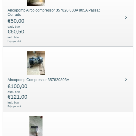
Aircopomp Airco compressor 357820 803A 805A Passat
Corrado
€
50,00
excl. btw
€
60,50
incl. btw
Prijs per stuk
Aircopomp Compressor 357820803A
€
100,00
excl. btw
€
121,00
incl. btw
Prijs per stuk