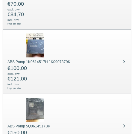
€
70,00
excl. btw
€
84,70
incl. btw
Prijs per stuk
ABS Pomp 1K0614517H 1K0907379K
€
100,00
excl. btw
€
121,00
incl. btw
Prijs per stuk
ABS Pomp 5Q0614517BK
€
150,00