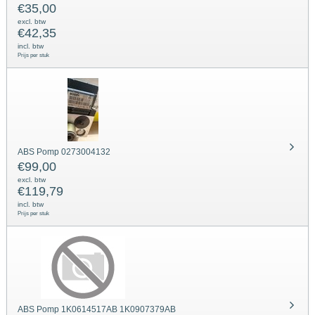
€
35,00
excl. btw
€
42,35
incl. btw
Prijs per stuk
ABS Pomp 0273004132
€
99,00
excl. btw
€
119,79
incl. btw
Prijs per stuk
ABS Pomp 1K0614517AB 1K0907379AB