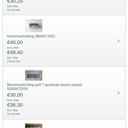
€
30,25
incl. btw
Prijs per stuk
binnenverlichting 3B0947105C
€
40,00
excl. btw
€
48,40
incl. btw
Prijs per stuk
Binnenverlichting golf 7 sportsvan touran passat
5G0947291K
€
30,00
excl. btw
€
36,30
incl. btw
Prijs per stuk