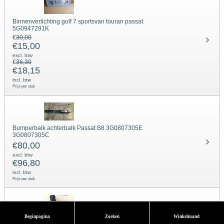
Binnenverlichting golf 7 sportsvan touran passat
5G0947291K
€
30,00
€
15,00
excl. btw
€
36,30
€
18,15
incl. btw
Prijs per stuk
Bumperbalk achterbalk Passat B8 3G0807305E
3G0807305C
€
80,00
excl. btw
€
96,80
incl. btw
Prijs per stuk
Beginpagina
Zoeken
Winkelmand