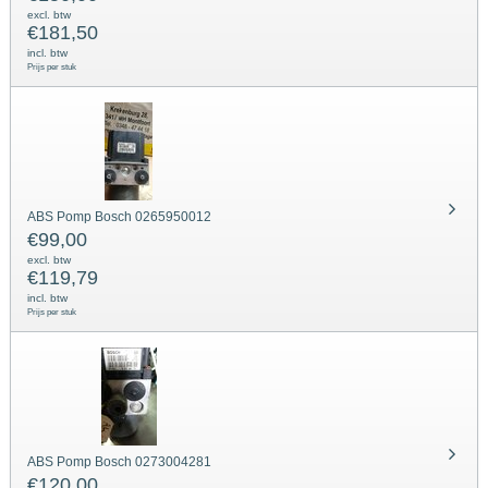
excl. btw
€
181,50
incl. btw
Prijs per stuk
ABS Pomp Bosch 0265950012
€
99,00
excl. btw
€
119,79
incl. btw
Prijs per stuk
ABS Pomp Bosch 0273004281
€
120,00