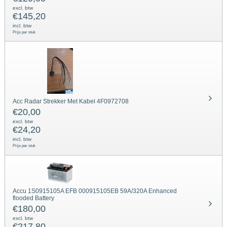
excl. btw
€
145,20
incl. btw
Prijs per stuk
Acc Radar Strekker Met Kabel 4F0972708
€
20,00
excl. btw
€
24,20
incl. btw
Prijs per stuk
Accu 1S0915105A EFB 000915105EB 59A/320A Enhanced
flooded Battery
€
180,00
excl. btw
€
217,80