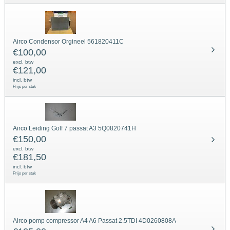
Airco Condensor Orgineel 561820411C
€
100,00
excl. btw
€
121,00
incl. btw
Prijs per stuk
Airco Leiding Golf 7 passat A3 5Q0820741H
€
150,00
excl. btw
€
181,50
incl. btw
Prijs per stuk
Airco pomp compressor A4 A6 Passat 2.5TDI 4D0260808A