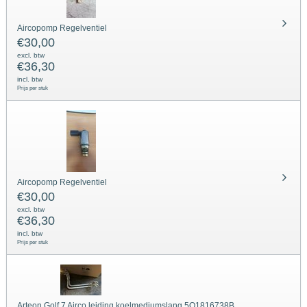
Aircopomp Regelventiel
€
30,00
excl. btw
€
36,30
incl. btw
Prijs per stuk
Aircopomp Regelventiel
€
30,00
excl. btw
€
36,30
incl. btw
Prijs per stuk
Arteon Golf 7 Airco leiding koelmediumslang 5Q1816738B