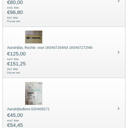
€
80,00
excl. btw
€
96,80
incl. btw
Prijs per stuk
Aandrijfas, Rechts- voor 1K0407264NX 1K0407272NN
€
125,00
excl. btw
€
151,25
incl. btw
Prijs per stuk
Aandrijfasflens 02H409271
€
45,00
excl. btw
€
54,45