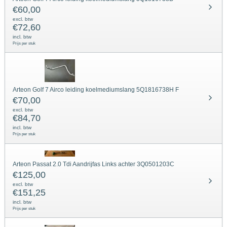
€
60,00
excl. btw
€
72,60
incl. btw
Prijs per stuk
Arteon Golf 7 Airco leiding koelmediumslang 5Q1816738H F
€
70,00
excl. btw
€
84,70
incl. btw
Prijs per stuk
Arteon Passat 2.0 Tdi Aandrijfas Links achter 3Q0501203C
€
125,00
excl. btw
€
151,25
incl. btw
Prijs per stuk