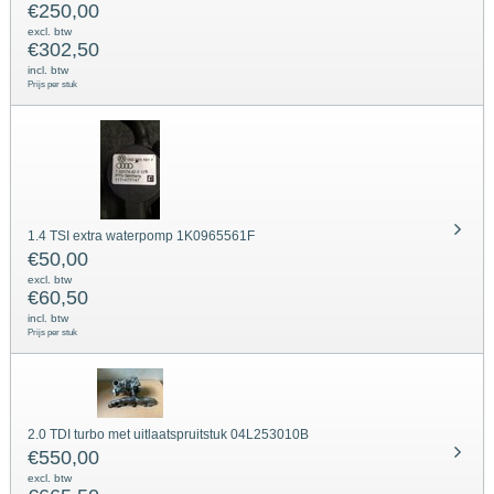
€
250,00
excl. btw
€
302,50
incl. btw
Prijs per stuk
1.4 TSI extra waterpomp 1K0965561F
€
50,00
excl. btw
€
60,50
incl. btw
Prijs per stuk
2.0 TDI turbo met uitlaatspruitstuk 04L253010B
€
550,00
excl. btw