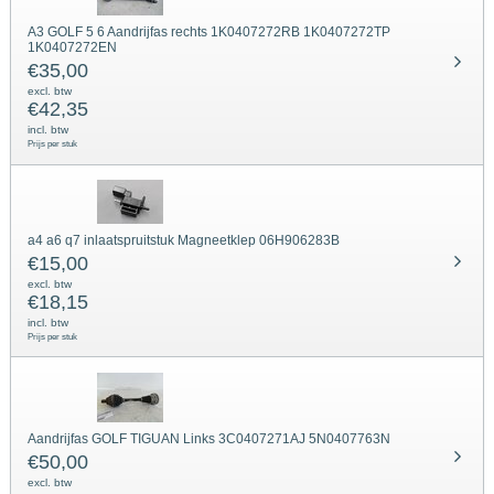
A3 GOLF 5 6 Aandrijfas rechts 1K0407272RB 1K0407272TP
1K0407272EN
€
35,00
excl. btw
€
42,35
incl. btw
Prijs per stuk
a4 a6 q7 inlaatspruitstuk Magneetklep 06H906283B
€
15,00
excl. btw
€
18,15
incl. btw
Prijs per stuk
Aandrijfas GOLF TIGUAN Links 3C0407271AJ 5N0407763N
€
50,00
excl. btw