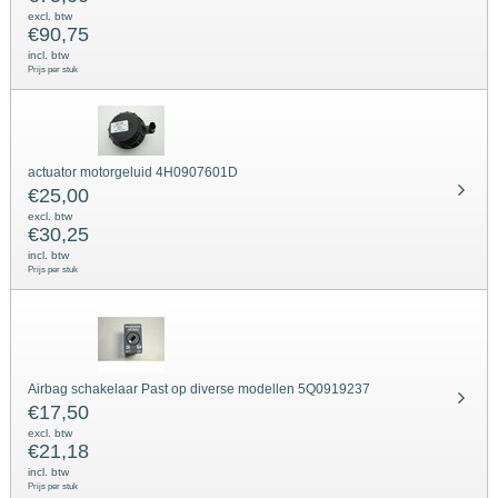
excl. btw
€
90,75
incl. btw
Prijs per stuk
actuator motorgeluid 4H0907601D
€
25,00
excl. btw
€
30,25
incl. btw
Prijs per stuk
Airbag schakelaar Past op diverse modellen 5Q0919237
€
17,50
excl. btw
€
21,18
incl. btw
Prijs per stuk