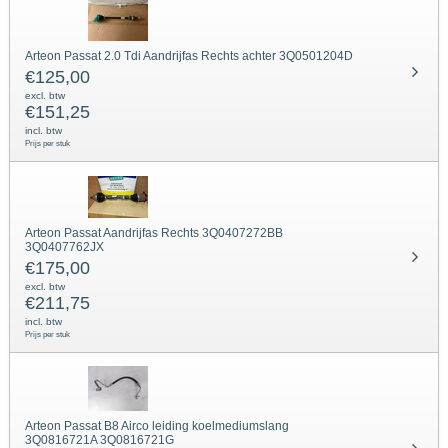
Arteon Passat 2.0 Tdi Aandrijfas Rechts achter 3Q0501204D
€
125,00
excl. btw
€
151,25
incl. btw
Prijs per stuk
Arteon Passat Aandrijfas Rechts 3Q0407272BB
3Q0407762JX
€
175,00
excl. btw
€
211,75
incl. btw
Prijs per stuk
Arteon Passat B8 Airco leiding koelmediumslang
3Q0816721A 3Q0816721G