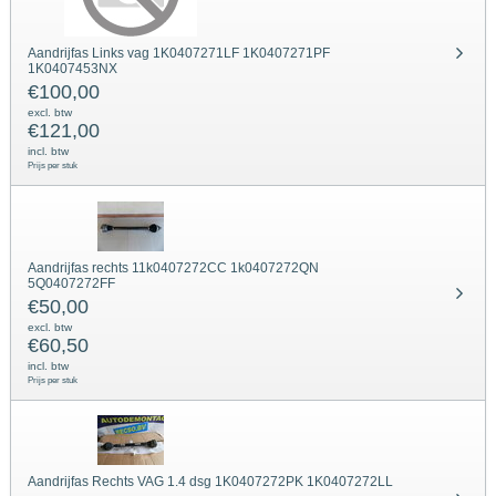
Aandrijfas Links vag 1K0407271LF 1K0407271PF
1K0407453NX
€
100,00
excl. btw
€
121,00
incl. btw
Prijs per stuk
Aandrijfas rechts 11k0407272CC 1k0407272QN
5Q0407272FF
€
50,00
excl. btw
€
60,50
incl. btw
Prijs per stuk
Aandrijfas Rechts VAG 1.4 dsg 1K0407272PK 1K0407272LL