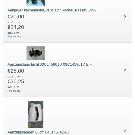
Aanjager, kachelmotor, ventilator, kachel, Passat, 1999
€
20,00
excl. btw
€
24,20
incl. btw
Prijs per stuk
Aanzuigslang lucht ​​03C145861D​ ​​​03C145861D E F
€
25,00
excl. btw
€
30,25
incl. btw
Prijs per stuk
Aanzuigslangen Lucht 04L145762AD