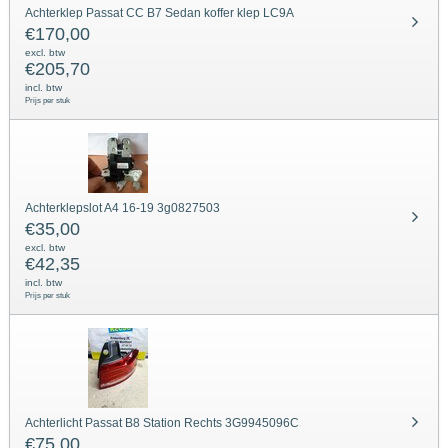
Achterklep Passat CC B7 Sedan koffer klep LC9A
€
170,00
excl. btw
€
205,70
incl. btw
Prijs per stuk
Achterklepslot A4 16-19 3g0827503
€
35,00
excl. btw
€
42,35
incl. btw
Prijs per stuk
Achterlicht Passat B8 Station Rechts 3G9945096C
€
75,00