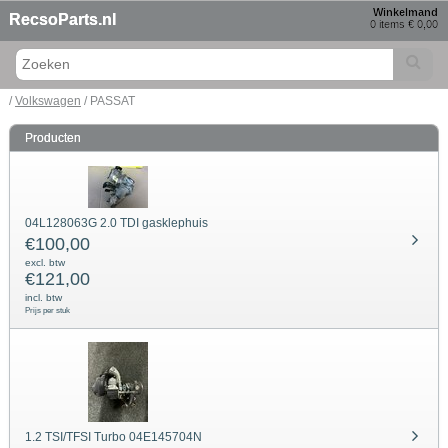
Winkelmand
RecsoParts.nl
0 items € 0,00
/
Volkswagen
/ PASSAT
Producten
04L128063G 2.0 TDI gasklephuis
€
100,00
excl. btw
€
121,00
incl. btw
Prijs per stuk
1.2 TSI/TFSI Turbo 04E145704N