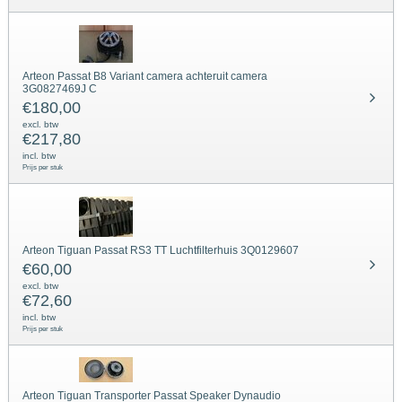
Arteon Passat B8 Variant camera achteruit camera
3G0827469J C
€
180,00
excl. btw
€
217,80
incl. btw
Prijs per stuk
Arteon Tiguan Passat RS3 TT Luchtfilterhuis 3Q0129607
€
60,00
excl. btw
€
72,60
incl. btw
Prijs per stuk
Arteon Tiguan Transporter Passat Speaker Dynaudio