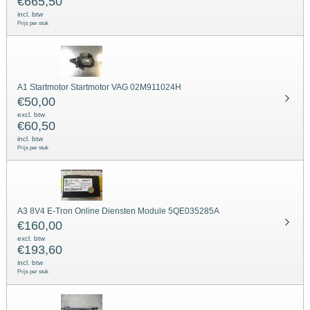
€
665,50
incl. btw
Prijs per stuk
A1 Startmotor Startmotor VAG 02M911024H
€
50,00
excl. btw
€
60,50
incl. btw
Prijs per stuk
A3 8V4 E-Tron Online Diensten Module 5QE035285A
€
160,00
excl. btw
€
193,60
incl. btw
Prijs per stuk